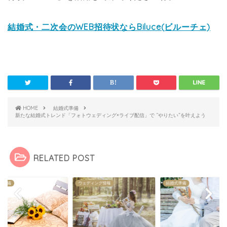
結婚式・二次会のWEB招待状ならBiluce(ビルーチェ)
HOME
結婚式準備
新たな結婚式トレンド「フォトウェディング×ライブ配信」で “やりたい”を叶えよう
RELATED POST
式準備
ウェディング情報
結婚式準備