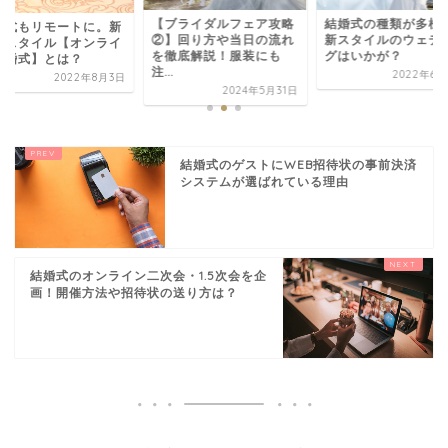
【ブライダルフェア攻略
結婚式の種類が多様
婚式もリモートに。新
②】回り方や当日の流れ
新スタイルのウェデ
なスタイル【オンライ
を徹底解説！服装にも
グはいかが？
結婚式】とは？
注...
2022年6月
2022年8月3日
2024年5月31日
結婚式のゲストにWEB招待状の事前決済
システムが選ばれている理由
結婚式のオンライン二次会・1.5次会を企
画！開催方法や招待状の送り方は？